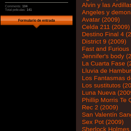
Alvin y las Ardill
Comments:
104
Total peliculas:
141
Angeles y demon
Avatar (2009)
Formulario de entrada
Celda 211 (2009)
Destino Final 4 (
District 9 (2009)
Fast and Furious
Jennifer's body (
La Cuarta Fase (
Lluvia de Hambu
Los Fantasmas d
Los sustitutos (2
Luna Nueva (200
Phillip Morris Te
Rec 2 (2009)
San Valentín San
Sex Pot (2009)
Sherlock Holmes 