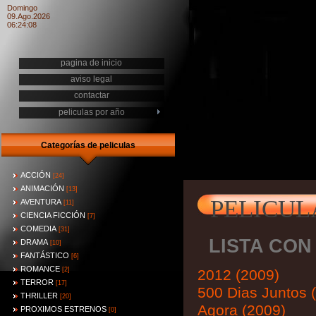
Domingo
09.Ago.2026
06:24:08
pagina de inicio
aviso legal
contactar
peliculas por año
Categorías de peliculas
ACCIÓN
[24]
ANIMACIÓN
[13]
PELICUL
AVENTURA
[11]
CIENCIA FICCIÓN
[7]
COMEDIA
[31]
LISTA CON 
DRAMA
[10]
FANTÁSTICO
[6]
ROMANCE
[2]
2012 (2009)
TERROR
[17]
500 Dias Juntos 
THRILLER
[20]
Agora (2009)
PROXIMOS ESTRENOS
[0]