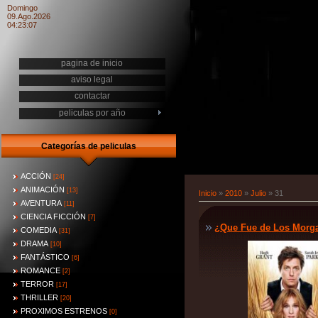
Domingo
09.Ago.2026
04:23:07
pagina de inicio
aviso legal
contactar
peliculas por año
Categorías de peliculas
ACCIÓN
[24]
ANIMACIÓN
[13]
Inicio
»
2010
»
Julio
»
31
AVENTURA
[11]
CIENCIA FICCIÓN
[7]
¿Que Fue de Los Morga
COMEDIA
[31]
DRAMA
[10]
FANTÁSTICO
[6]
ROMANCE
[2]
TERROR
[17]
THRILLER
[20]
PROXIMOS ESTRENOS
[0]