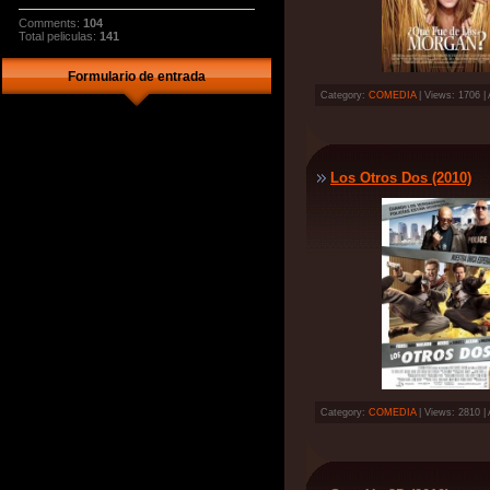
Comments:
104
Total peliculas:
141
Formulario de entrada
Category:
COMEDIA
| Views: 1706 |
Los Otros Dos (2010)
Category:
COMEDIA
| Views: 2810 |