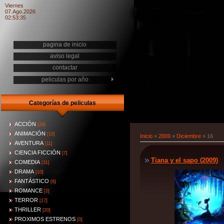
Viernes
07.Ago.2026
02:53:35
pagina de inicio
aviso legal
contactar
peliculas por año
Categorías de peliculas
ACCIÓN
[24]
ANIMACIÓN
[13]
Inicio
»
2009
»
Diciembre
»
16
AVENTURA
[11]
CIENCIA FICCIÓN
[7]
Tiana y el sapo (2009)
COMEDIA
[31]
DRAMA
[10]
FANTÁSTICO
[6]
ROMANCE
[2]
TERROR
[17]
THRILLER
[20]
PROXIMOS ESTRENOS
[0]