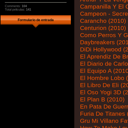
Campanilla Y El 
Comments:
104
Total peliculas:
141
Campeon - Secret
Carancho (2010)
Formulario de entrada
Centurion (2010)
Como Perros Y Ga
Daybreakers (20
DiDi Hollywood (
El Aprendiz De Br
El Diario de Carl
El Equipo A (201
El Hombre Lobo 
El Libro De Eli (2
El Oso Yogi 3D (
El Plan B (2010)
En Pata De Guerr
Furia De Titanes 
Gru Mi Villano Fa