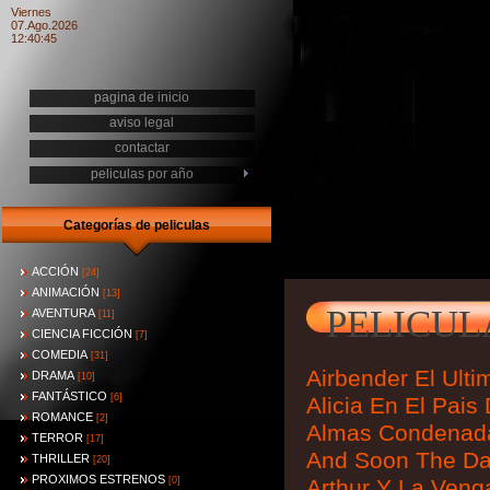
Viernes
07.Ago.2026
12:40:45
pagina de inicio
aviso legal
contactar
peliculas por año
Categorías de peliculas
ACCIÓN
[24]
ANIMACIÓN
[13]
PELICUL
AVENTURA
[11]
CIENCIA FICCIÓN
[7]
COMEDIA
[31]
Airbender El Ulti
DRAMA
[10]
FANTÁSTICO
[6]
Alicia En El Pais
ROMANCE
[2]
Almas Condenada
TERROR
[17]
And Soon The Da
THRILLER
[20]
PROXIMOS ESTRENOS
[0]
Arthur Y La Veng